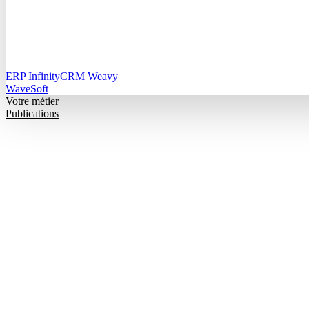
ERP Infinity
CRM Weavy
WaveSoft
Votre métier
Publications