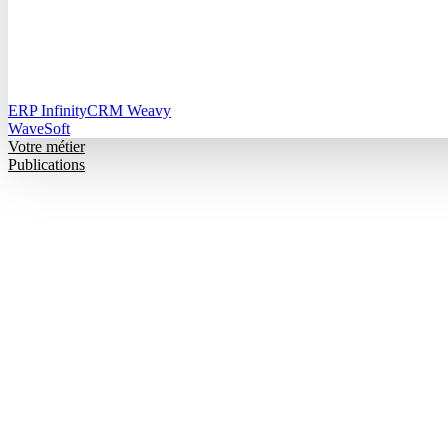
ERP Infinity
CRM Weavy
WaveSoft
Votre métier
Publications